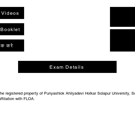
e Videos
 Booklet
लिक करे
Exam Details
 registered property of Punyashlok Ahilyadevi Holkar Solapur University, So
ffiliation with FLOA.