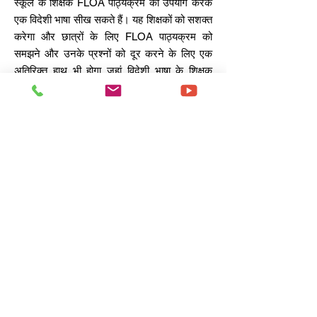
स्कूल के शिक्षक FLOA पाठ्यक्रम का उपयोग करके
एक विदेशी भाषा सीख सकते हैं। यह शिक्षकों को सशक्त
करेगा और छात्रों के लिए FLOA पाठ्यक्रम को
समझने और उनके प्रश्नों को दूर करने के लिए एक
अतिरिक्त हाथ भी होगा जहां विदेशी भाषा के शिक्षक
उपलब्ध नहीं हैं।
FLOA एक विदेशी भाषा और संस्कृति सीखने के समग्र
अनुभव को एक आनंदमय और यादगार बनाने के लिए
काम करता है।
बच्चों को बहुभाषी बनने की दिशा में स्वागत योग्य कदम
उठाने में मदद करने के हमारे प्रयास में शामिल हों और
पूरी दुनिया को अपना यात्रा गंतव्य और कार्यक्षेत्र बनाने
के लिए उनके भाषाई कौशल का उपयोग करें।
फ़्लोआ
11, आलाप श्री,