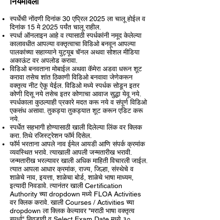
नियमावली
स्पर्धेची नोंदणी दिनांक 30 एप्रिल 2025 ला चालू होईल व
दिनांक 15 मे 2025 पर्यंत चालू राहील.
स्पर्धा ऑनलाइन आहे व त्यासाठी स्पर्धकांनी नमूद केलेल्या
कालावधीत आपल्या वक्तृत्वाचा विडिओ बनवून आपल्या
पालकांच्या सहाय्याने युट्यूब चॅनल अथवा सोशल मीडिया
अकाऊंट वर अपलोड करावा.
विडिओ बनवताना मोबाईल अथवा कॅमेरा अडवा धरून शूट
करावा तसेच शांत ठिकाणी विडिओ बनवावा जेणेकरून
वक्तृत्व नीट ऐकू येईल. विडिओ मध्ये स्पर्धक सोडून इतर
कोणी दिसू नये तसेच इतर कोणाचा आवाज सुद्धा येवू नये.
स्पर्धकाला कुठल्याही प्रकारे मदत करू नये व संपूर्ण विडिओ
एकसंध असावा. तुकड्या तुकड्यात शूट करून एडिट करू
नये.
स्पर्धेत सहभागी होण्यासाठी खाली दिलेल्या लिंक वर क्लिक
करा. तिथे रजिस्ट्रेशन फॉर्म दिसेल.
फॉर्म भरताना आपले नाव ईमेल आयडी आणि संपर्क क्रमांक
व्यवस्थित भरावे. त्याखाली आपली जन्मतारीख भरावी.
जन्मतारीख भरल्यावर खाली अधिक माहिती विचारली जाईल.
त्यात आपला आधार क्रमांक, राज्य, जिल्हा, संस्थेचे व
शाळेचे नाव, इयत्ता, शाळेचा बोर्ड, शाळेचे भाषा माध्यम,
इत्यादी निवडावे. त्यानंतर खाली Certification
Authority च्या dropdown मध्ये FLOA Activities
वर क्लिक करावे. खाली Courses / Activities च्या
dropdown ला क्लिक केल्यावर "मराठी भाषा वक्तृत्व
स्पर्धा" निवडावी व Select Exam Date मध्ये ३०