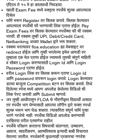
एप्रिल ते १५ मे हा कालावधी निवडावा.
खाली Exam Fee मध्ये वक्तृत्व स्पर्धेचे शुल्क आपल्याला
दिसेल
फॉर्म भरून Register वर क्लिक करावे. क्लिक केल्यावर
आपल्याला स्पर्धेची फी भरण्याची लिंक प्राप्त होईल. Pay
Exam Fees वर क्लिक केल्यावर स्पर्धेच्या फी ची रक्कम
भरावी. ही रक्कम तुम्ही UPI, Debit/Credit Card,
Netbanking अथवा Wallet द्वारे भरू शकता.
​रक्कम भरल्यावर floa.education ह्या वेबसाइट वर
redirect होईल आणि तुम्ही भरलेल्या इमेल आयडी वर
तुम्हाला एक मेल प्राप्त होईल ज्यामध्ये तुमची संपूर्ण माहिती
व सोबत Login करण्यासाठी Login Id आणि Login
Password प्राप्त होईल.
वरील Login लिंक वर क्लिक करून प्राप्त Login Id
आणि password वापरून login करावे. Login केल्यावर
डाव्या बाजूला Competition बटन वर क्लिक करावे. तिथे
दिलेल्या स्पेस मध्ये आपण अपलोड केलेल्या विडिओ ची
लिंक पेस्ट करावी आणि Submit म्हणावे.
जर तुम्ही आधीपासुन FLOA चे नोंदणीकृत विद्यार्थी असाल
तर स्पर्धेत भाग घेण्यासाठी आपल्या लॉगीन द्वारे फक्त स्पर्धा
शुल्क भरून भाग घेऊ शकता. त्याकरिता संपूर्ण फॉर्म पुन्हा
भरणे गरजेचे नाही. स्पर्धेचा विडिओ अपलोड करण्याची
प्रक्रिया वरील प्रमाणेच राहील.
स्पर्धेचे परिक्षण करताना विषयाची संलग्नता, उच्चारण,
आवाज, सादरीकरण, आत्मविश्वास इत्यादी बाबी विचारात
घेतल्या जातील. स्पर्धकांनी कुठल्याही प्रकारचा गणवेश