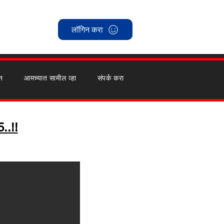
लॉगिन करा
न
आमच्यात सामील व्हा
संपर्क करा
..!!