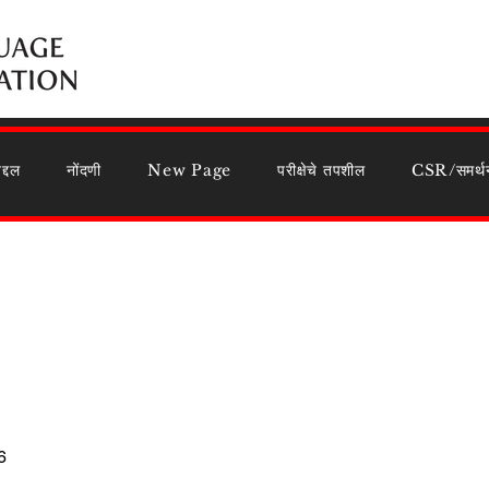
द्दल
नोंदणी
New Page
परीक्षेचे तपशील
CSR/समर्थ
6