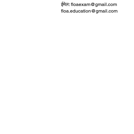
ईमेल:
floaexam@gmail.com
floa.education@gmail.com
FLOA
11, आलाप श्री,
कोथरूड, पुणे 411038.
दूरध्वनी. (+91) 8805090066
ईमेल.
floaexam@gmail.com /